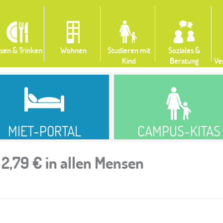
sen & Trinken
Wohnen
Studieren mit
Soziales &
Kind
Beratung
Ve
MIET-PORTAL
CAMPUS-KITAS
2,79 € in allen Mensen