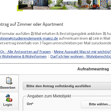
ntrag auf Zimmer oder Apartment
Formular ausfüllen
2)
Mail erhalten & Bestätigungslink anklicken
3)
Au
hnen@studierendenwerk-mainz.de
aufmerksam lesen
a)
Link in Mai
etvertrag innerhalb von 3 Tagen unterschrieben per Mail zurücksend
Qs - Alle Antworten auf Fragen
::
Meine Auswahl: Was ist mir wichtig?
r Wohnheime & Wohnformen
::
Darf ich hier wohnen - Wohnberechti