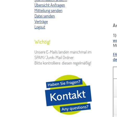
Übersicht Anfragen
Mitteilung senden
Datei senden
Verträge
A
Logout
1)
Wichtig!
wo
Mi
Unsere E-Mails landen manchmal im
FA
SPAM/Junk-Mail Ordner.
de
Bitte kontrolliere diesen regelmäßig!