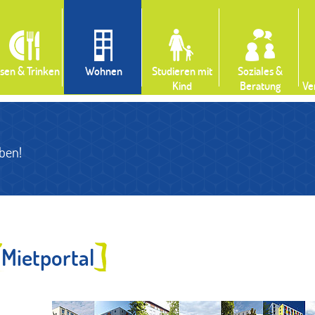
sen & Trinken
Wohnen
Studieren mit
Soziales &
Kind
Beratung
Ve
ben!
Mietportal