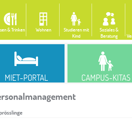
sen & Trinken
Wohnen
Studieren mit
Soziales &
Kind
Beratung
Ve
MIET-PORTAL
CAMPUS-KITAS
Personalmanagement
prösslinge