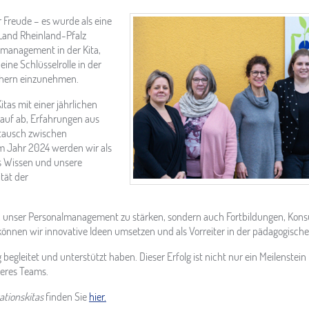
 Freude – es wurde als eine
Land Rheinland-Pfalz
lmanagement in der Kita,
ine Schlüsselrolle in der
ehern einzunehmen.
tas mit einer jährlichen
auf ab, Erfahrungen aus
stausch zwischen
m Jahr 2024 werden wir als
s Wissen und unsere
tät der
, unser Personalmanagement zu stärken, sondern auch Fortbildungen, Konsul
 können wir innovative Ideen umsetzen und als Vorreiter in der pädagogisch
begleitet und unterstützt haben. Dieser Erfolg ist nicht nur ein Meilenstei
seres Teams.
ationskitas
finden Sie
hier.