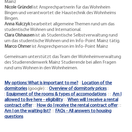
Mainz
Nicole Gründel
ist Ansprechpartnerin für das Wohnheim
Bingen und verantwortet die Haustechnik des Wohnheims
Bingen.
Anna Kulczyk
bearbeitet allgemeine Themen rund um das
studentische Wohnen und International.
Clara Olshausen
ist als Studentische Selbstverwaltung rund
um das studentische Wohnen und im Info-Point Mainz tätig.
Marco Ohmer
ist Ansprechperson im Info-Point Mainz
Gemeinsam unterstützt das Team der Wohnheimverwaltung
des Studierendenwerk Mainz Studierende bei allen Fragen
rund ums Wohnen in den Wohnheimen.
My options: What is important to me?
: :
Location of the
dormitories
(google) : :
Overview of dormitoriy prices
:
:
Equipment of the rooms & types of accomodations
: :
Am I
allowed to live here - eligibility
: :
When will I receive a rental
contract offer
: :
How do I receive the rental contract offer
: :
Am I on the waiting list?
: :
FAQs - All answers to housing
questions